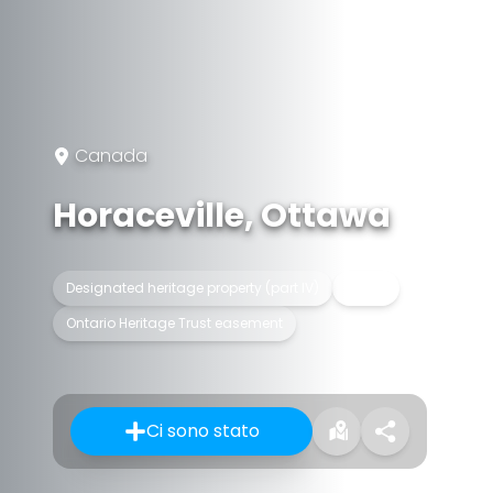
Canada
Horaceville, Ottawa
Designated heritage property (part IV)
Estate
Ontario Heritage Trust easement
Ci sono stato