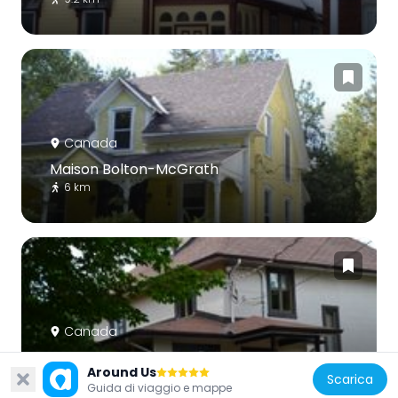
Canada
Maison Bolton-McGrath
6 km
Canada
Maison Delormey-Edey
Around Us
7.2 km
Scarica
Guida di viaggio e mappe