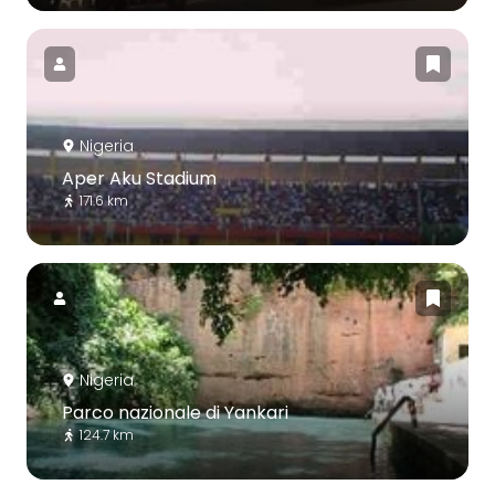
Nigeria
Aper Aku Stadium
171.6 km
Nigeria
Parco nazionale di Yankari
124.7 km