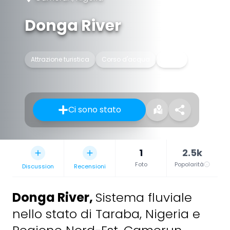
Donga River
Attrazione turistica
Corso d'acqua
Fiume
Ci sono stato
1
2.5k
Foto
Popolarità
Discussion
Recensioni
Donga River
,
Sistema fluviale
nello stato di Taraba, Nigeria e