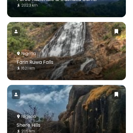
202.3 km
Nigeria
Farin Ruwa Falls
162.1 km
Nigeria
Shere Hills
205 km