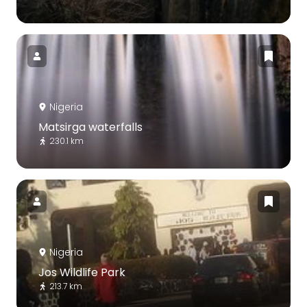
Nigeria
Matsirga waterfalls
230.1 km
Nigeria
Jos Wildlife Park
213.7 km