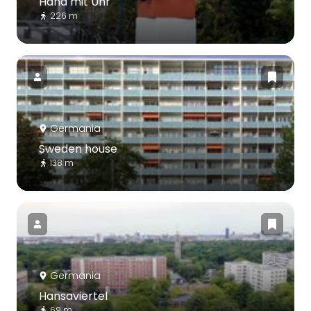
Hand mit Uhr
226 m
Germania
Sweden house
138 m
Germania
Hansaviertel
69 m