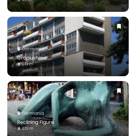
Germania
Gropiushaus
273 m
Germania
Reclining Figure
272 m