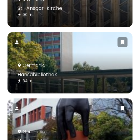
St.-Ansgar-Kirche
90 m
Germania
Hansabibliothek
84 m
Germania