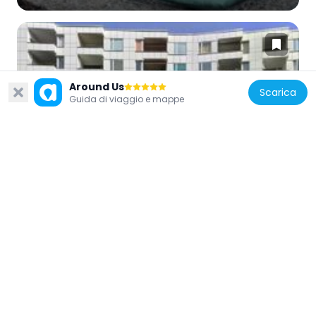
Around Us
Scarica
Germania
Guida di viaggio e mappe
Appartment building Klopstockstraße
30/32
95 m
Germania
Silverfish
292 m