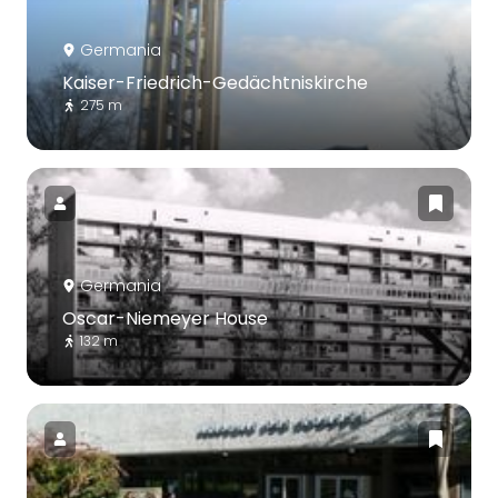
Germania
Kaiser-Friedrich-Gedächtniskirche
275 m
Germania
Oscar-Niemeyer House
132 m