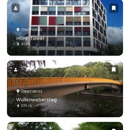
Germania
HGHI-Tower
45 m
Germania
Wullenwebersteg
335 m