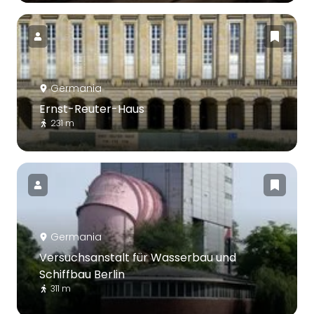
Germania
Ernst-Reuter-Haus
231 m
Germania
Versuchsanstalt für Wasserbau und
Schiffbau Berlin
311 m