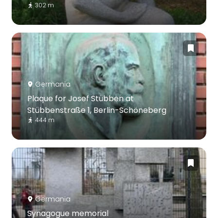
302 m
Germania
Plaque for Josef Stübben at
Stübbenstraße 1, Berlin-Schöneberg
444 m
Germania
Synagogue memorial