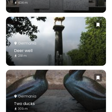
434 m
Germania
Deer well
291 m
Germania
Two ducks
309 m