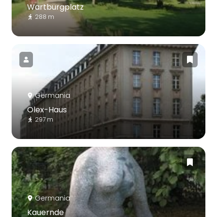
Wartburgplatz
288 m
Germania
Olex-Haus
297 m
Germania
Kauernde