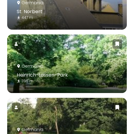
Germania
St. Norbert
447 m
Germania
Heinrich-Lassen-Park
395 m
Germania