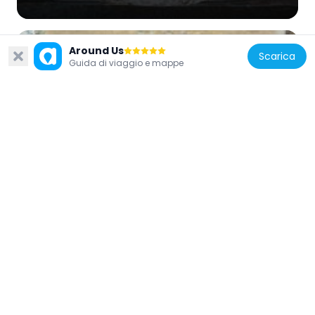
Around Us
Scarica
Guida di viaggio e mappe
Germania
Stolperstein dedicated to Elsa
Goldschmidt
527 m
Germania
Stolperstein dedicated to Benedict
Lachmann