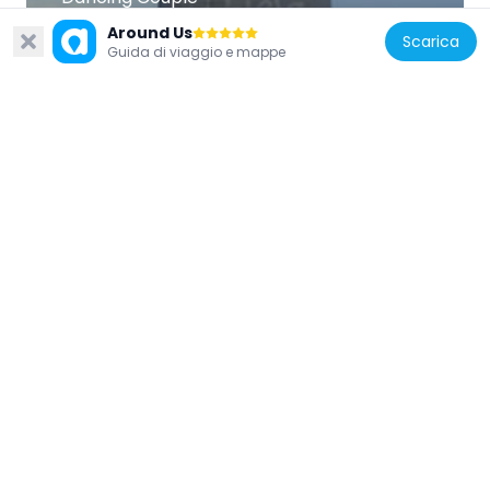
373 m
Around Us
Scarica
Guida di viaggio e mappe
Germania
Stolperstein dedicated to Rachel Adler
280 m
Germania
Mural Schinkestraße 24
450 m