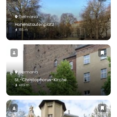
Germania
Hohenstaufenplatz
155 m
Germania
St.-Christophorus-Kirche
489 m