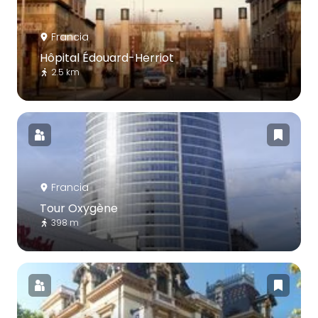
Francia
Hôpital Édouard-Herriot
2.5 km
Francia
Tour Oxygène
398 m