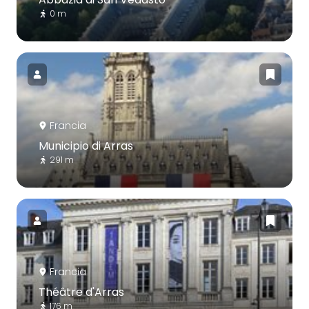
0 m
Francia
Municipio di Arras
291 m
Francia
Théâtre d'Arras
176 m