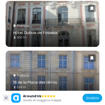
Francia
Hôtel Dubois de Fosseux
300 m
Francia
18 de la Place des Héros
324 m
Around Us
Scarica
Guida di viaggio e mappe