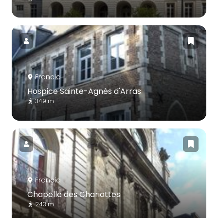
Francia
Hospice Sainte-Agnès d'Arras
349 m
Francia
Chapelle des Chariottes
243 m