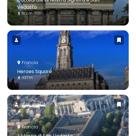
Vedasto
162 m
Francia
Heroes Square
337 m
Francia
Abbazia di San Vedasto