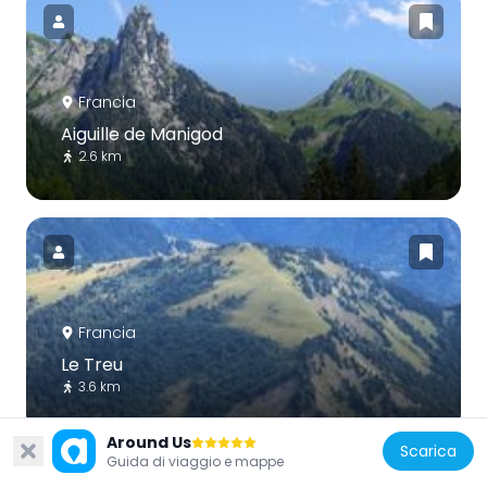
Francia
Aiguille de Manigod
2.6 km
Francia
Le Treu
3.6 km
Around Us
Scarica
Guida di viaggio e mappe