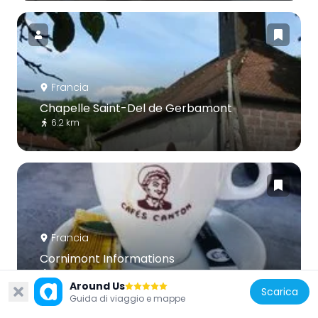
Francia
Chapelle Saint-Del de Gerbamont
6.2 km
Francia
Cornimont Informations
5.3 km
Around Us
Scarica
Guida di viaggio e mappe