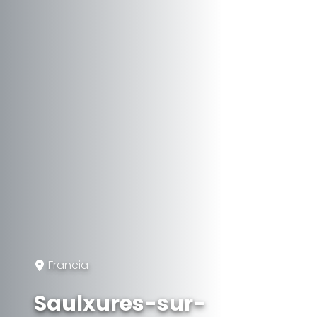
Francia
Saulxures-sur-