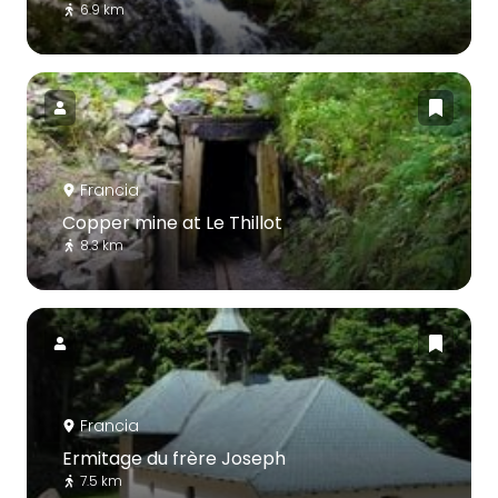
6.9 km
Francia
Copper mine at Le Thillot
8.3 km
Francia
Ermitage du frère Joseph
7.5 km