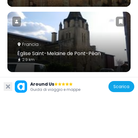
Francia
Église Saint-Melaine de Pont-Péan
2.9 km
Around Us
Scarica
Guida di viaggio e mappe
Francia
Moulin du Boël
3.6 km