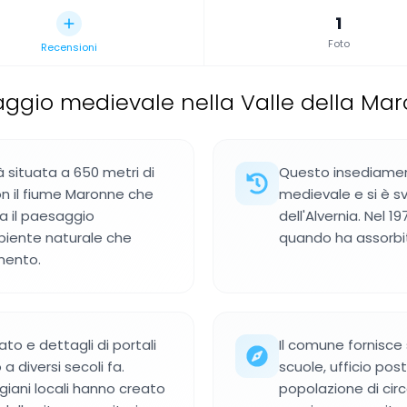
1
Foto
Recensioni
laggio medievale nella Valle della Ma
situata a 650 metri di
Questo insediame
on il fiume Maronne che
medievale e si è sv
la il paesaggio
dell'Alvernia. Nel 
mbiente naturale che
quando ha assorbito
amento.
to e dettagli di portali
Il comune fornisce s
a diversi secoli fa.
scuole, ufficio pos
iani locali hanno creato
popolazione di circ