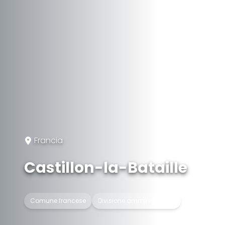
Francia
Castillon-la-Bataille
Comune francese
Divisione amministrativa