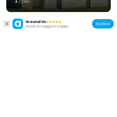
2.2 km
Around Us
Scarica
Guida di viaggio e mappe
Francia
Église Sainte-Marguerite de Capitourlan
3.1 km
Francia
Église Notre-Dame de Belvès-de-Castillon
3 km