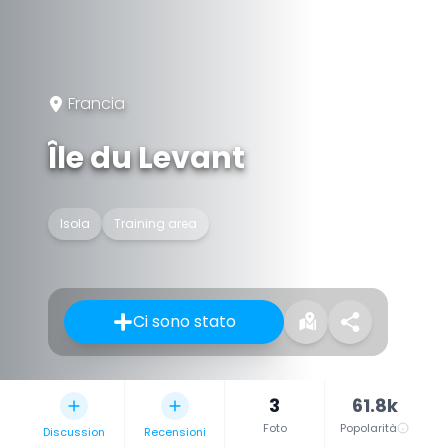
Francia
Île du Levant
Isola
Training area
Ci sono stato
3
61.8k
Foto
Popolarità
Discussion
Recensioni