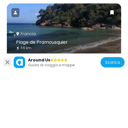
Francia
Plage de Pramousquier
11.6 km
Around Us
Scarica
Guida di viaggio e mappe
Francia
Plage du Rossignol
11.5 km