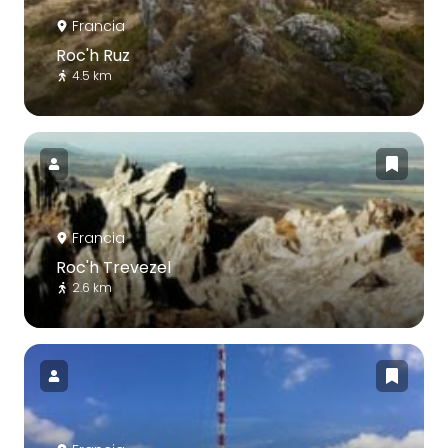
Francia
Roc'h Ruz
4.5 km
Francia
Roc'h Trevezel
2.6 km