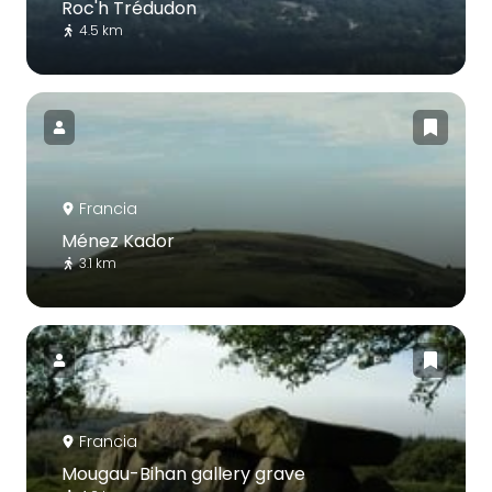
Roc'h Trédudon
4.5 km
Francia
Ménez Kador
3.1 km
Francia
Mougau-Bihan gallery grave