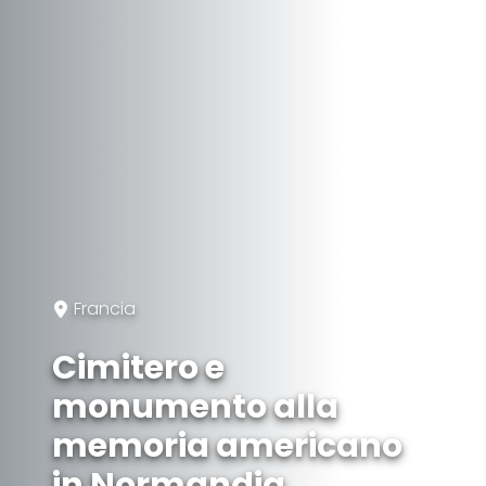
Francia
Cimitero e
monumento alla
memoria americano
in Normandia