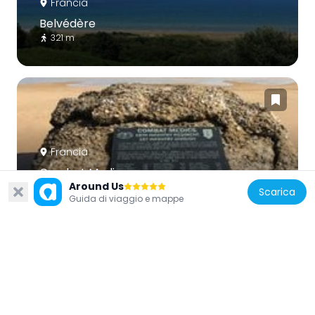
Francia
Belvédère
321 m
Francia
Combat Medics
Around Us
784 m
Scarica
Guida di viaggio e mappe
Francia