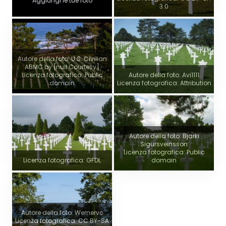
Aggiungi le tue foto
3.0
Autore della foto: U.S. Civilian
ABMC by [null Courtesy]
Licenza fotografica: Public
Autore della foto: Avi1111
domain
Licenza fotografica: Attribution
Autore della foto: Bjarki
Sigursveinsson
Licenza fotografica: Public
Licenza fotografica: GFDL
domain
Autore della foto: Wernervc
Licenza fotografica: CC BY-SA