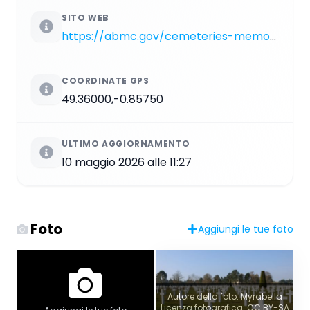
SITO WEB
https://abmc.gov/cemeteries-memorials/europe/normandy-american-cemetery
COORDINATE GPS
49.36000,-0.85750
ULTIMO AGGIORNAMENTO
10 maggio 2026 alle 11:27
Foto
Aggiungi le tue foto
Autore della foto: Myrabella
Licenza fotografica: CC BY-SA