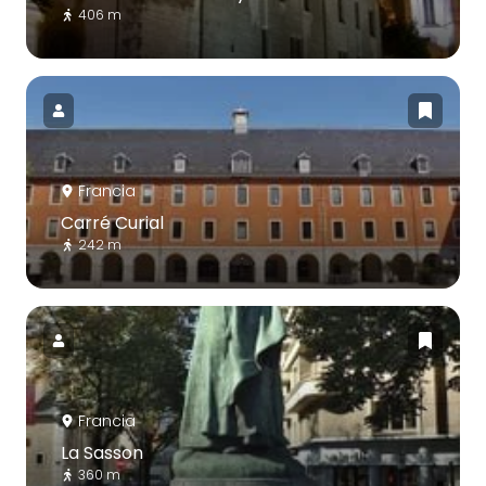
406 m
Francia
Carré Curial
242 m
Francia
La Sasson
360 m