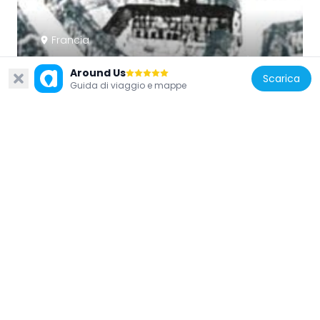
Francia
Couvent des Bernardines de Chambéry
Around Us
422 m
Scarica
Guida di viaggio e mappe
Francia
Pâtisserie Le Fidèle Berger
163 m