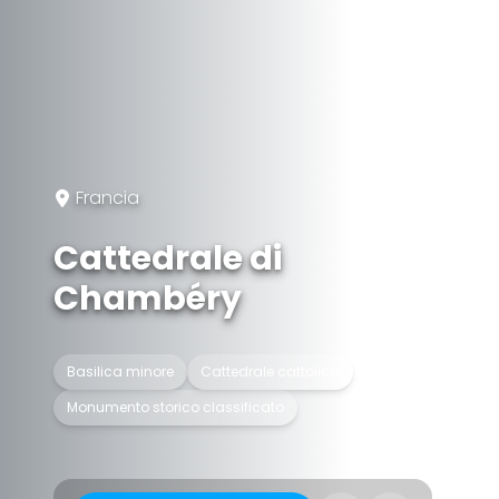
Francia
Cattedrale di
Chambéry
Basilica minore
Cattedrale cattolica
Monumento storico classificato