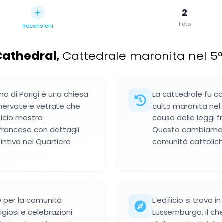
2
Foto
Recensioni
Cathedral
,
Cattedrale maronita nel 5
no di Parigi è una chiesa
La cattedrale fu c
e nervate e vetrate che
culto maronita nel 
ificio mostra
causa delle leggi f
 francese con dettagli
Questo cambiamento
intiva nel Quartiere
comunità cattoliche
e per la comunità
L'edificio si trova 
igiosi e celebrazioni
Lussemburgo, il che