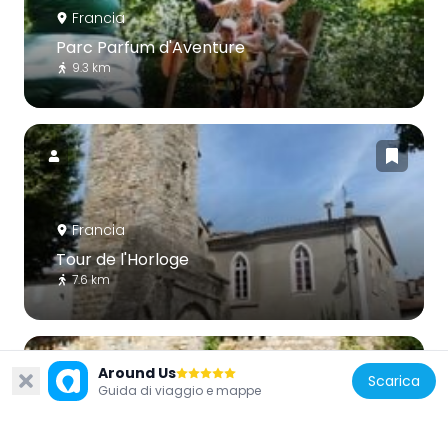
Francia
Parc Parfum d'Aventure
9.3 km
Francia
Tour de l'Horloge
7.6 km
Around Us
Scarica
Guida di viaggio e mappe
Francia