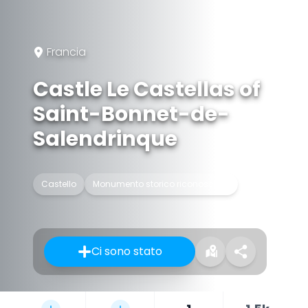
Francia
Castle Le Castellas of
Saint-Bonnet-de-
Salendrinque
Castello
Monumento storico riconosciuto
Ci sono stato