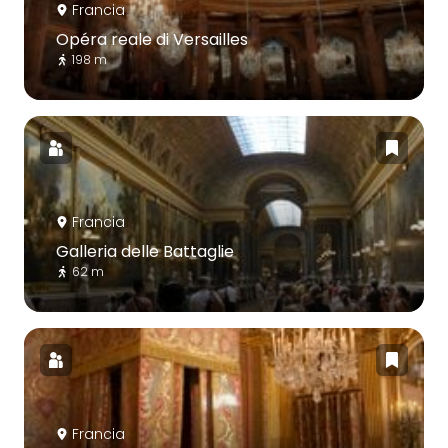
Francia
Opéra reale di Versailles
198 m
Francia
Galleria delle Battaglie
62 m
Francia