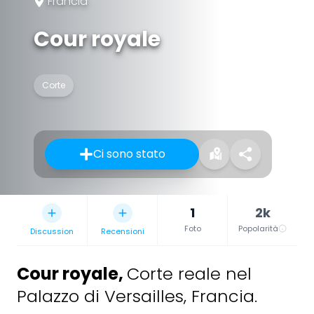
Francia
Cour royale
Corte
Ci sono stato
1
2k
Foto
Popolarità
Discussion
Recensioni
Cour royale
,
Corte reale nel
Palazzo di Versailles, Francia.