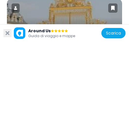
Francia
Around Us
Scarica
Guida di viaggio e mappe
Grille royale
46 m
Francia
Cour de marbre
80 m