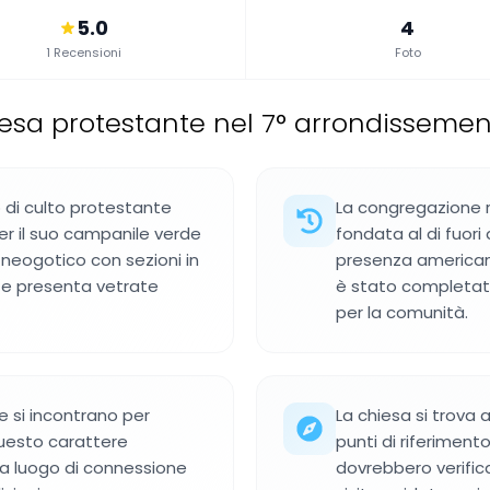
5.0
4
1 Recensioni
Foto
esa protestante nel 7° arrondissement,
 di culto protestante
La congregazione r
per il suo campanile verde
fondata al di fuori 
 neogotico con sezioni in
presenza americana 
e e presenta vetrate
è stato completat
per la comunità.
e si incontrano per
La chiesa si trova
 Questo carattere
punti di riferimento 
da luogo di connessione
dovrebbero verificar