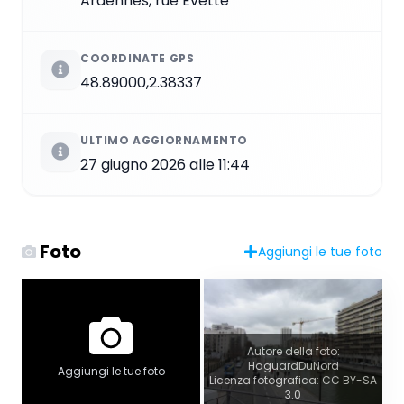
Ardennes, rue Evette
COORDINATE GPS
48.89000,2.38337
ULTIMO AGGIORNAMENTO
27 giugno 2026 alle 11:44
Foto
Aggiungi le tue foto
Autore della foto:
HaguardDuNord
Aggiungi le tue foto
Licenza fotografica: CC BY-SA
3.0