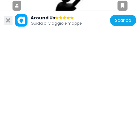
Around Us
Scarica
Guida di viaggio e mappe
Francia
Théâtre des Artisans
184 m
Francia
Quai de la Charente
630 m