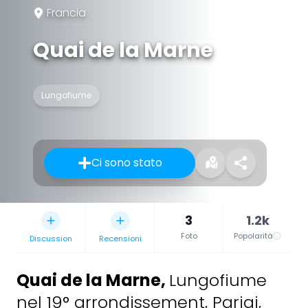
Francia
Quai de la Marne
Lungofiume
Ci sono stato
3
1.2k
Foto
Popolarità
Discussion
Recensioni
Quai de la Marne
,
Lungofiume
nel 19° arrondissement, Parigi,