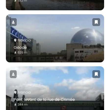
332 m
Francia
Gèode
639 m
Francia
Pont levant de la rue de Crimée
344 m