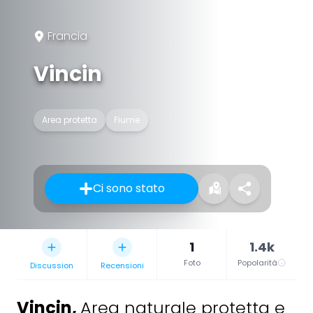
Francia
Vincin
Area protetta
Fiume
Ci sono stato
1
1.4k
Foto
Popolarità
Discussion
Recensioni
Vincin
,
Area naturale protetta e