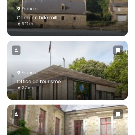
Francia
Campen tide mill
527 m
Francia
Office de tourisme
2.7 km