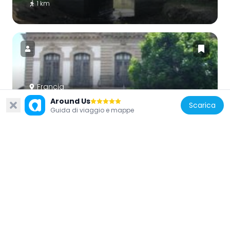
1 km
Francia
Around Us
Building of the Savings Bank of Vannes
Scarica
Guida di viaggio e mappe
2.8 km
Francia
Calvaire de Kérino
2.4 km