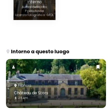
Interno
Autore della foto:
P.poschadel
Licenza fotografica: GFDL
Intorno a questo luogo
Francia
Château de Stors
2.6 km