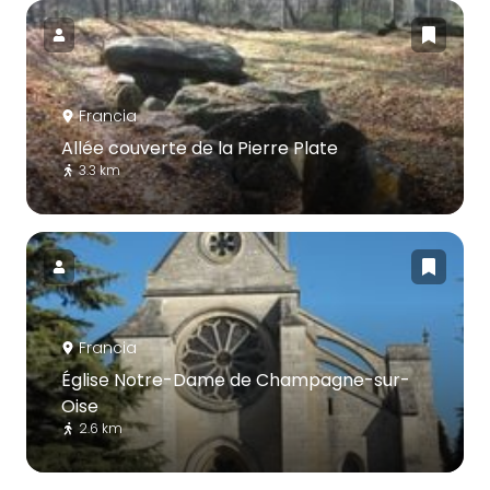
Francia
Allée couverte de la Pierre Plate
3.3 km
Francia
Église Notre-Dame de Champagne-sur-
Oise
2.6 km