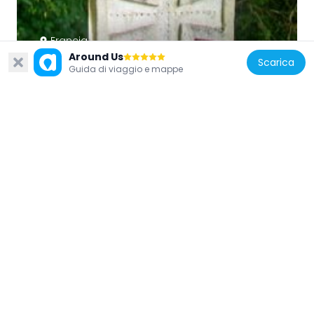
Francia
Around Us
Croix Verte
Scarica
Guida di viaggio e mappe
2.9 km
Francia
Croix des Friches
2.4 km