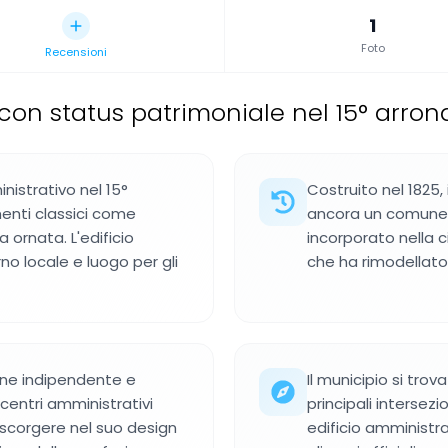
1
Foto
Recensioni
con status patrimoniale nel 15° arron
inistrativo nel 15°
Costruito nel 1825,
enti classici come
ancora un comune in
 ornata. L'edificio
incorporato nella c
o locale e luogo per gli
che ha rimodellato
mune indipendente e
Il municipio si trov
 centri amministrativi
principali intersezi
no scorgere nel suo design
edificio amministra