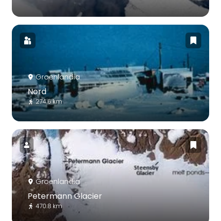
Groenlandia
Nord
274.6 km
Groenlandia
Petermann Glacier
470.8 km