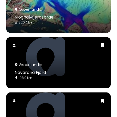
Groenlandia
Nioghalvfjerdsbrae
320.4 km
Groenlandia
Navarana Fjord
198.9 km