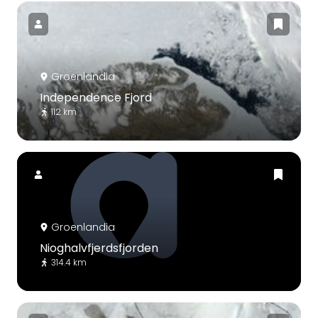
Groenlandia
Independence Fjord
112 km
Groenlandia
Nioghalvfjerdsfjorden
314.4 km