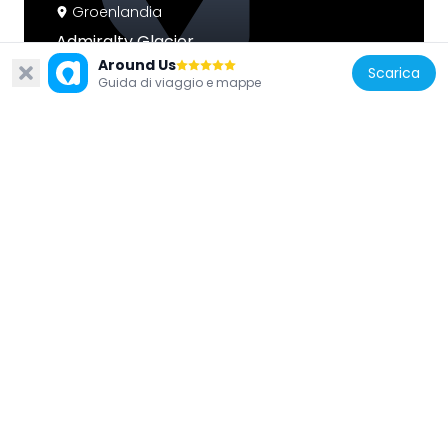
Groenlandia
Admiralty Glacier
527.9 km
Around Us
Scarica
Guida di viaggio e mappe
Groenlandia
Hans Tausen Iskappe
127.3 km
Groenlandia