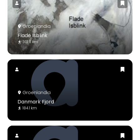
Groenlandia
Flade Isblink
301.8 km
Groenlandia
Danmark Fjord
184.1 km