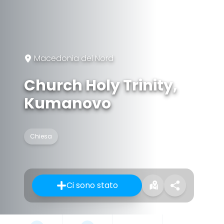
Macedonia del Nord
Church Holy Trinity,
Kumanovo
Chiesa
Ci sono stato