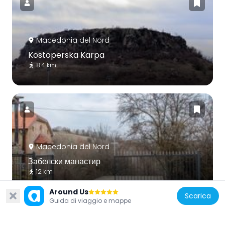
Macedonia del Nord
Kostoperska Karpa
8.4 km
Macedonia del Nord
Забелски манастир
12 km
Around Us
Scarica
Guida di viaggio e mappe