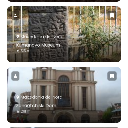
Macedonia del Nord
Kumanovo Museum
515 m
Macedonia del Nord
Zanaetchiski Dom
291 m