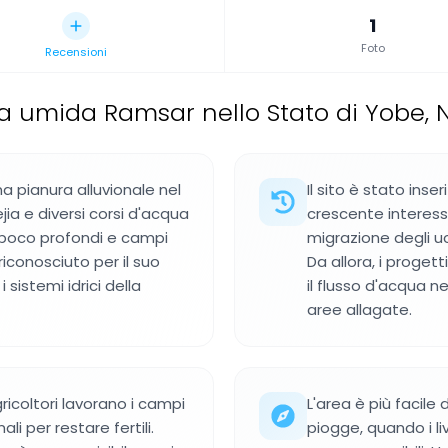
1
Foto
Recensioni
a umida Ramsar nello Stato di Yobe, N
 pianura alluvionale nel
Il sito è stato ins
jia e diversi corsi d'acqua
crescente interesse
i poco profondi e campi
migrazione degli uc
riconosciuto per il suo
Da allora, i progett
 sistemi idrici della
il flusso d'acqua n
aree allagate.
ricoltori lavorano i campi
L'area è più facile
i per restare fertili.
piogge, quando i liv