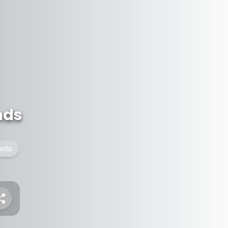
nds
ida