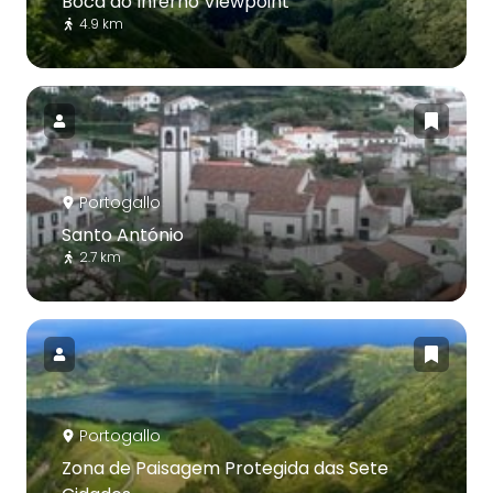
Boca do Inferno Viewpoint
4.9 km
Portogallo
Santo António
2.7 km
Portogallo
Zona de Paisagem Protegida das Sete