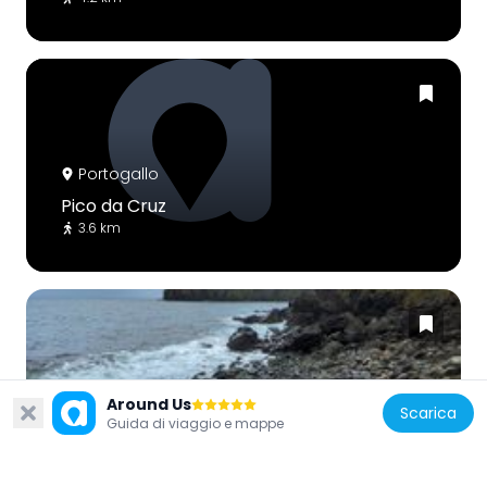
Portogallo
Pico da Cruz
3.6 km
Portogallo
Around Us
Scarica
Guida di viaggio e mappe
Calhau Miúdo
4.4 km