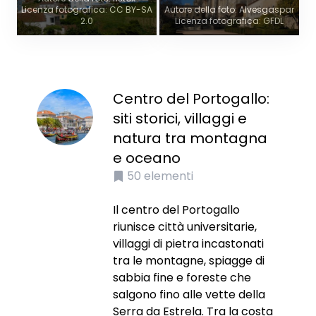
Licenza fotografica: CC BY-SA
Autore della foto: Alvesgaspar
2.0
Licenza fotografica: GFDL
Centro del Portogallo:
siti storici, villaggi e
natura tra montagna
e oceano
50
elementi
Il centro del Portogallo
riunisce città universitarie,
villaggi di pietra incastonati
tra le montagne, spiagge di
sabbia fine e foreste che
salgono fino alle vette della
Serra da Estrela. Tra la costa