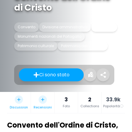
di Cristo
Convento
Divisione amministrativa
Monastero
Monumenti nazionali del Portogallo
Patrimonio culturale
Patrimonio dell'umanità
Ci sono stato
3
2
33.9k
Foto
Collections
Popolarità
Discussion
Recensioni
Convento dell'Ordine di Cristo
,