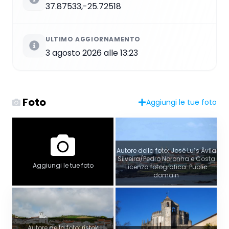
37.87533,-25.72518
ULTIMO AGGIORNAMENTO
3 agosto 2026 alle 13:23
Foto
Aggiungi le tue foto
Autore della foto: José Luís Ávila
Silveira/Pedro Noronha e Costa
Aggiungi le tue foto
Licenza fotografica: Public
domain
Autore della foto: ristok