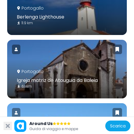
Portogallo
Berlenga Lighthouse
11.9 km
Portogallo
Igreja matriz de Atouguia da Baleia
6.1 km
Around Us
Scarica
Guida di viaggio e mappe