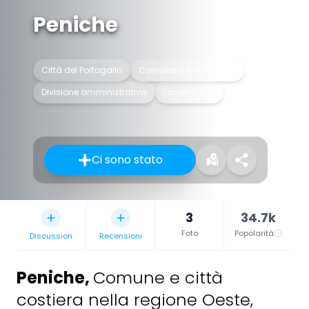
Peniche
Città del Portogallo
Comune del Portogallo
Divisione amministrativa
Località tipo
Ci sono stato
3
34.7k
Foto
Popolarità
Discussion
Recensioni
Peniche
,
Comune e città
costiera nella regione Oeste,