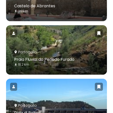
Castelo de Abrantes
269 m
Portogallo
Praia Fluvial do Penedo Furado
18.2 km
Portogallo
Diga di Belver