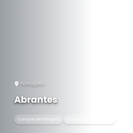
Portogallo
Abrantes
Comune del Portogallo
Divisione amministrativa