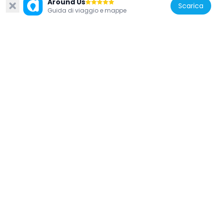
Around Us
Scarica
Guida di viaggio e mappe
Portogallo
Conjunto de pilares na margem esquerda
do rio Tejo
1.7 km
Portogallo
Praia do Ribatejo Bridge
12.3 km