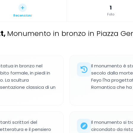
1
Foto
Recensioni
t
,
Monumento in bronzo in Piazza Gen
tatua in bronzo nel
Il monumento è st
ito formale, in piedi in
secolo dalla morte 
. La scultura
Feyo l'ha progettat
esentazione classica di un
Romantica che ha t
nti scrittori del
Il monumento si tro
etteratura e il pensiero
circondato da risto