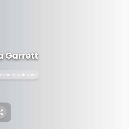
 Garrett
trimonio culturale