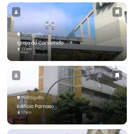
Portogallo
Igreja do Carvalhido
1.3 km
Portogallo
Edifício Parnaso
1.7 km