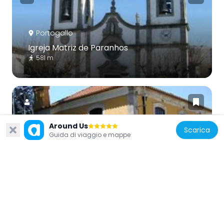
Portogallo
Igreja Matriz de Paranhos
581 m
Around Us
Scarica
Guida di viaggio e mappe
Portogallo
Casa da Pedra e Jardim
1.8 km