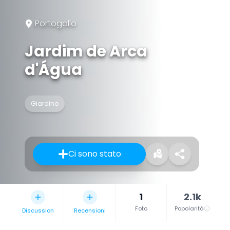
Portogallo
Jardim de Arca
d'Água
Giardino
Ci sono stato
1
2.1k
Foto
Popolarità
Discussion
Recensioni