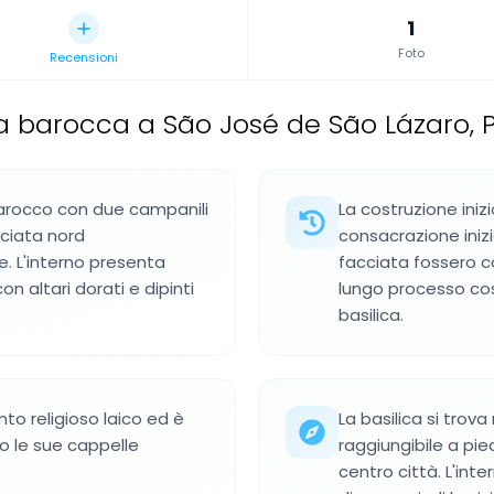
1
Foto
Recensioni
ca barocca a São José de São Lázaro, P
barocco con due campanili
La costruzione inizi
ciata nord
consacrazione inizia
e. L'interno presenta
facciata fossero 
n altari dorati e dipinti
lungo processo cost
basilica.
to religioso laico ed è
La basilica si trov
no le sue cappelle
raggiungibile a pie
centro città. L'int