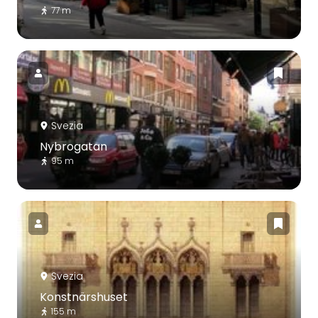
77 m
Svezia
Nybrogatan
95 m
Svezia
Konstnärshuset
155 m