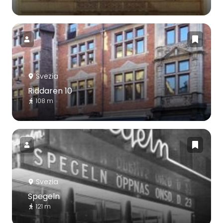
Svezia
Riddaren 10
108 m
Svezia
Spegeln
121 m