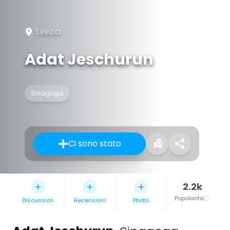
Svezia
Adat Jeschurun
Sinagoga
Ci sono stato
2.2k
Popolarità
Discussion
Recensioni
Photo