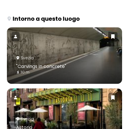
Intorno a questo luogo
Svezia
"Carvings in concrete"
110 m
Svezia
Astoria