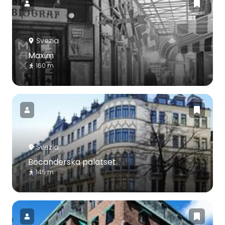
Svezia
Maxim
160 m
Svezia
Bocanderska palatset
145 m