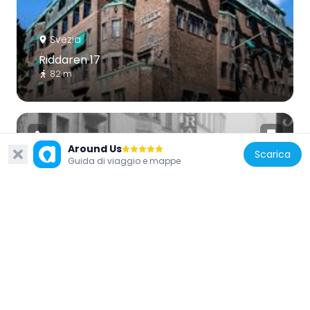
Svezia
Riddaren 17
82 m
Around Us
Scarica
Guida di viaggio e mappe
Svezia
Grevture-Biografen
84 m