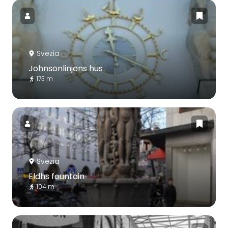
Svezia
Johnsonlinjens hus
173 m
Svezia
Eldhs fountain
104 m