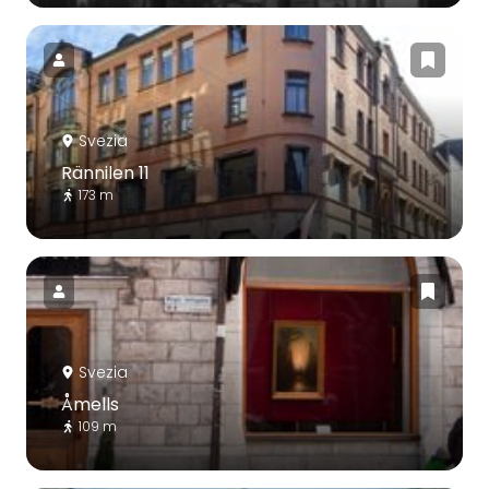
Svezia
Rännilen 11
173 m
Svezia
Åmells
109 m