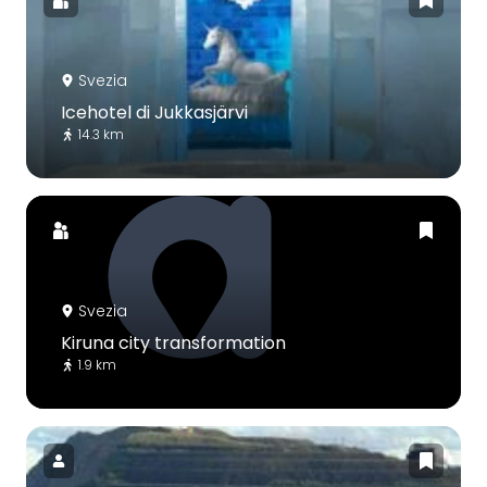
Svezia
Icehotel di Jukkasjärvi
14.3 km
Svezia
Kiruna city transformation
1.9 km