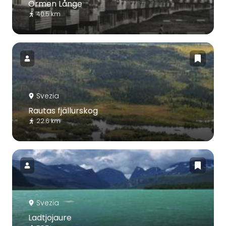
Ormen Långe
40.5 km
Svezia
Rautas fjällurskog
22.6 km
Svezia
Ladtjojaure