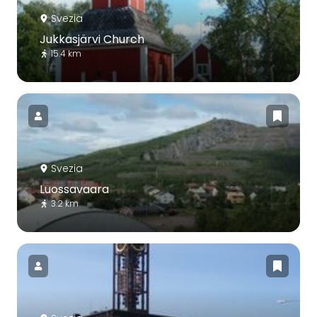
Svezia
Jukkasjärvi Church
15.4 km
Svezia
Luossavaara
3.2 km