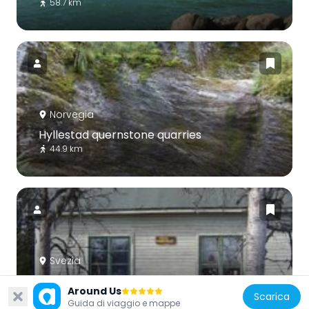
58.7 km
Norvegia
Hyllestad quernstone quarries
44.9 km
Svezia
Kauppinen
Around Us
9.8 km
Scarica
Guida di viaggio e mappe