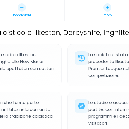
Recensioni
Photo
cistico a Ilkeston, Derbyshire, Inghilt
n sede a Ilkeston,
La societa e stata 
linghe allo New Manor
precedente Ilkesto
ila spettatori con settori
Premier League nel
competizione.
ori che fanno parte
Lo stadio e accessi
ni. I tifosi e la comunita
partite, con informa
lla tradizione calcistica
programmi e i dettag
visitatori.