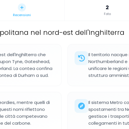
2
Foto
Recensioni
litana nel nord-est dell'Inghilterra
 dell'Inghilterra che
Il territorio nacqu
 upon Tyne, Gateshead,
Northumberland e d
rland. La contea confina
unificare le region
contea di Durham a sud.
struttura amminist
ordies, mentre quelli di
Il sistema Metro col
esti nomi riflettono
spostamenti tra N
 le città competevano
gestisce i trasporti
ne del carbone.
collegamenti in tut