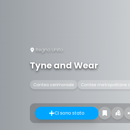
Regno Unito
Tyne and Wear
Contea cerimoniale
Contee metropolitane d'
Ci sono stato