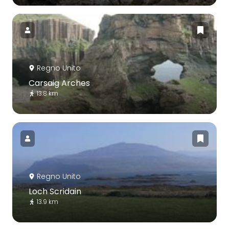
Regno Unito
Carsaig Arches
13.8 km
Regno Unito
Loch Scridain
13.9 km