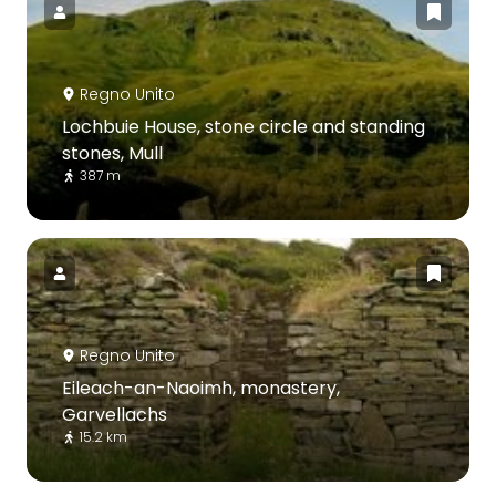
Regno Unito
Lochbuie House, stone circle and standing
stones, Mull
387 m
Regno Unito
Eileach-an-Naoimh, monastery,
Garvellachs
15.2 km