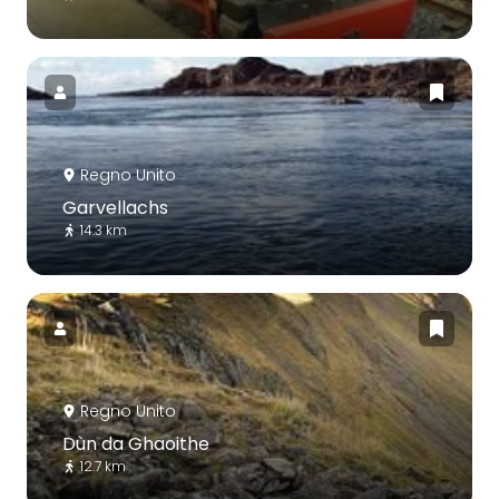
Regno Unito
Garvellachs
14.3 km
Regno Unito
Dùn da Ghaoithe
12.7 km