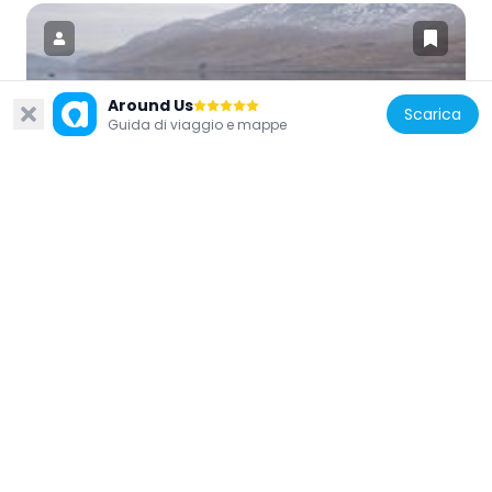
Around Us
Scarica
Regno Unito
Guida di viaggio e mappe
Creach Beinn
3.9 km
Regno Unito
Mull, Gruline, Macquarie's Mausoleum
16.5 km