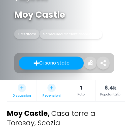
Moy Castle
Casatorre
Scheduled ancient monument
Ci sono stato
1
6.4k
Foto
Popolarità
Discussion
Recensioni
Moy Castle
,
Casa torre a
Torosay, Scozia