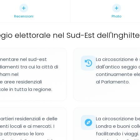
Recensioni
Photo
gio elettorale nel Sud-Est dell'Inghilt
amentare nel sud-est
La circoscrizione è
iamenti tra cui la città di
dall'antico seggio 
nham nel
continuamente ele
e aree residenziali
al Parlamento.
ole in tutta la regione.
rtieri residenziali e delle
La circoscrizione be
nti locali e ai mercati. I
Londra e buoni coll
a attraverso le loro
facilitando i viagg