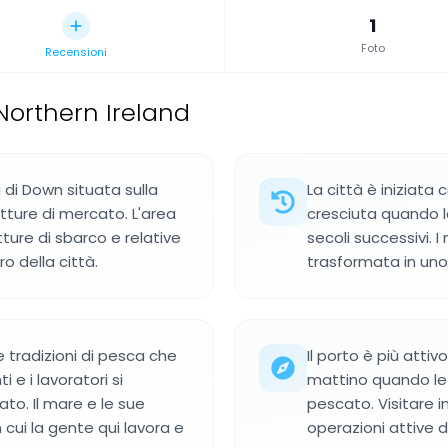
1
Foto
Recensioni
Northern Ireland
 di Down situata sulla
La città è iniziat
tture di mercato. L'area
cresciuta quando l
ture di sbarco e relative
secoli successivi. 
o della città.
trasformata in uno 
le tradizioni di pesca che
Il porto è più attiv
 e i lavoratori si
mattino quando le 
to. Il mare e le sue
pescato. Visitare i
 cui la gente qui lavora e
operazioni attive d