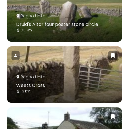
Regno Unito
Druid's Altar four poster stone circle
3.6 km
Regno Unito
Weets Cross
1.3 km