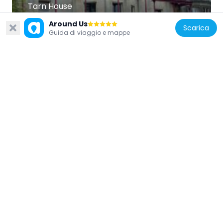
Tarn House
3.8 km
Around Us
Scarica
Guida di viaggio e mappe
Regno Unito
Friends Meeting House And The Nook
5 km
Regno Unito
Friars Head