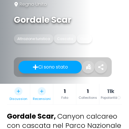
Regno Unito
Gordale Scar
Attrazione turistica
Cascata
Gola
Ci sono stato
1
1
11k
Foto
Collections
Popolarità
Discussion
Recensioni
Gordale Scar
,
Canyon calcareo
con cascata nel Parco Nazionale