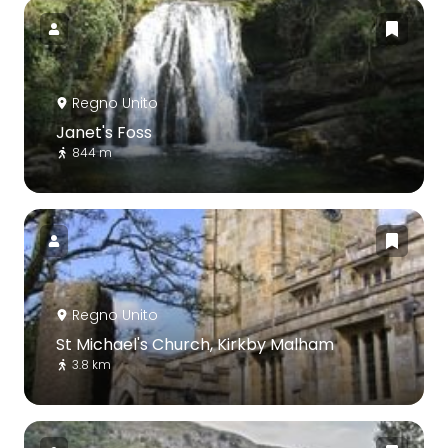
Regno Unito
Janet's Foss
844 m
Regno Unito
St Michael's Church, Kirkby Malham
3.8 km