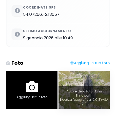
COORDINATE GPS
54.07266,-2.13057
ULTIMO AGGIORNAMENTO
9 gennaio 2026 alle 10:49
Foto
Aggiungi le tue foto
Autore della foto: John
Illingworth
Aggiungi le tue foto
Licenza fotografica: CC BY-SA
2.0