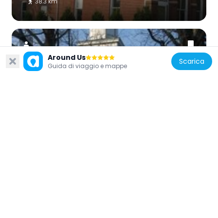
38.3 km
Around Us
Scarica
Guida di viaggio e mappe
Stati Uniti d'America
Evangelische Lutherische Emanuels Kirche
34.3 km
Stati Uniti d'America
County Bridge No. 45
16.9 km