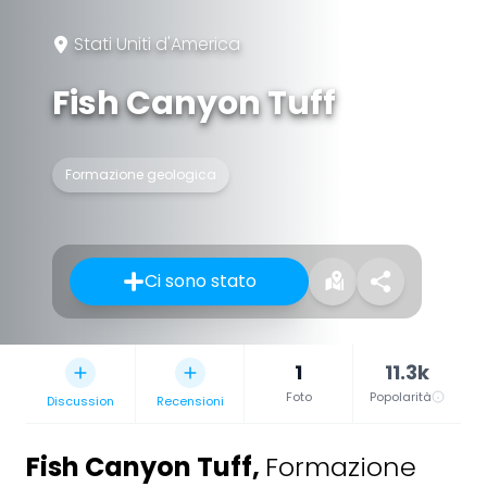
Stati Uniti d'America
Fish Canyon Tuff
Formazione geologica
Ci sono stato
1
11.3k
Foto
Popolarità
Discussion
Recensioni
Fish Canyon Tuff
,
Formazione