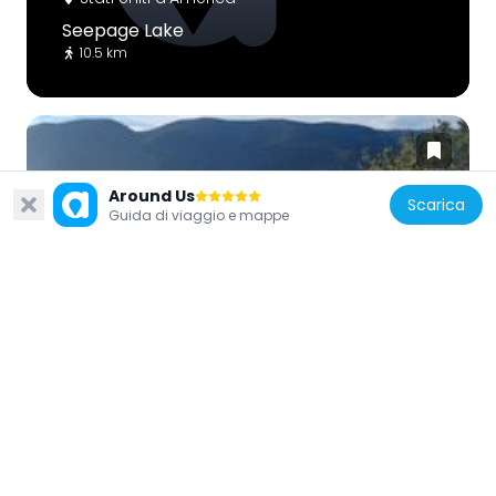
Seepage Lake
10.5 km
Around Us
Scarica
Guida di viaggio e mappe
Stati Uniti d'America
Kid Gulch
6.6 km
Stati Uniti d'America