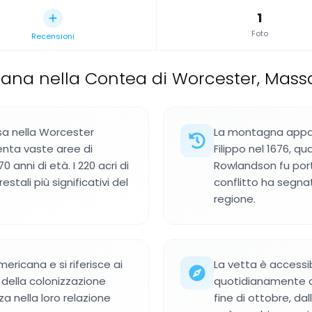
1
Foto
Recensioni
ana nella Contea di Worcester, Mass
a nella Worcester
La montagna appare
enta vaste aree di
Filippo nel 1676, 
0 anni di età. I 220 acri di
Rowlandson fu port
tali più significativi del
conflitto ha segna
regione.
ericana e si riferisce ai
La vetta è accessi
della colonizzazione
quotidianamente da
 nella loro relazione
fine di ottobre, da