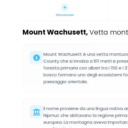
Discussion
Mount Wachusett
,
Vetta mont
Mount Wachusett è una vetta montuos
County che si innalza a 611 metri e pres
foresta primaria con alberi tra i 150 e i 37
bosco formano uno degli ecosistemi fores
paesaggio orientale.
Il nome proviene da una lingua nativa am
Nipmuc che abitavano la regione prima 
europea. La montagna aveva importanza