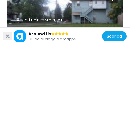
Stati Uniti d'America
Pentecostal Holy Temple Church of Jesus
Around Us
Christ
Scarica
Guida di viaggio e mappe
2.1 km
Stati Uniti d'America
John Brand Jr. House
1.6 km