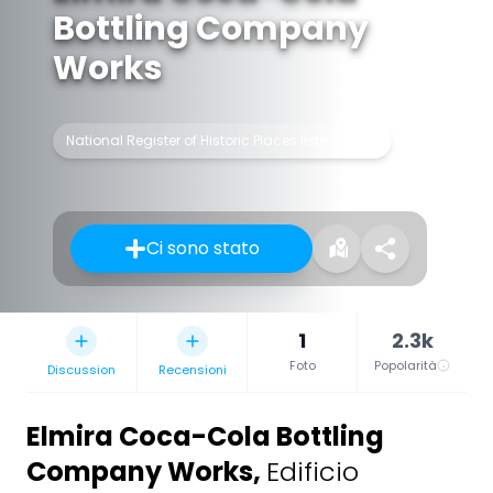
Bottling Company
Works
National Register of Historic Places listed place
Ci sono stato
1
2.3k
Foto
Popolarità
Discussion
Recensioni
Elmira Coca-Cola Bottling
Company Works
,
Edificio