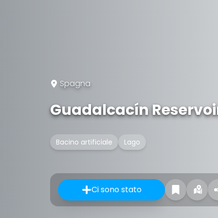
Spagna
Guadalcacín Reservoi
Bacino artificiale
Lago
Ci sono stato