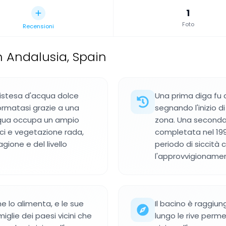
1
Foto
Recensioni
n Andalusia, Spain
distesa d'acqua dolce
Una prima diga fu c
formatasi grazie a una
segnando l'inizio d
acqua occupa un ampio
zona. Una seconda 
ci e vegetazione rada,
completata nel 19
gione e del livello
periodo di siccità
l'approvvigionament
e lo alimenta, e le sue
Il bacino è raggiung
glie dei paesi vicini che
lungo le rive perme