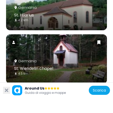
Germania
St. Hilarius
4.2 km
Germania
St. Wendelin chapel
4.5 km
Around Us
Scarica
Guida di viaggio e mappe