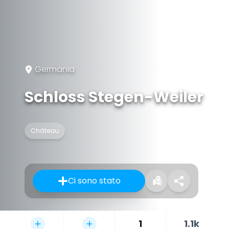
Germania
Schloss Stegen-Weiler
Château
Ci sono stato
1
1.1k