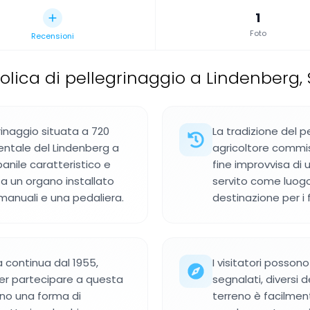
1
Foto
Recensioni
olica di pellegrinaggio a Lindenberg,
rinaggio situata a 720
La tradizione del p
dentale del Lindenberg a
agricoltore commis
anile caratteristico e
fine improvvisa di u
 a un organo installato
servito come luogo
e manuali e una pedaliera.
destinazione per i 
a continua dal 1955,
I visitatori posson
 per partecipare a questa
segnalati, diversi de
tano una forma di
terreno è facilment