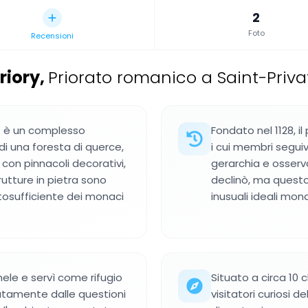
2
Foto
Recensioni
riory
,
Priorato romanico a Saint-Priva
nt è un complesso
Fondato nel 1128, i
di una foresta di querce,
i cui membri seguiv
con pinnacoli decorativi,
gerarchia e osservav
rutture in pietra sono
declinò, ma questo
utosufficiente dei monaci
inusuali ideali mona
hele e servì come rifugio
Situato a circa 10 c
atamente dalle questioni
visitatori curiosi 