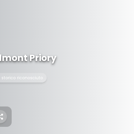
dmont Priory
torico riconosciuto